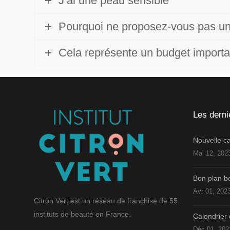
J’ai une peau sensible
Pourquoi ne proposez-vous pas un
Cela représente un budget importa
Les derni
Nouvelle 
Mai 12, 202
Bon plan be
Avr 01, 202
Citron Vert est un réseau de franchise de 55
instituts de beauté en France.
Calendrier 
Déc 01, 202