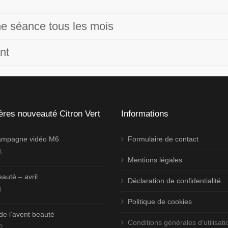
e séance tous les mois
nt
ères nouveauté Citron Vert
Informations
campagne vidéo M6
Formulaire de contact
3
Mentions légales
auté – avril
Déclaration de confidentialité
3
Politique de cookies
de l’avent beauté
Conditions générales d’utilisati
2