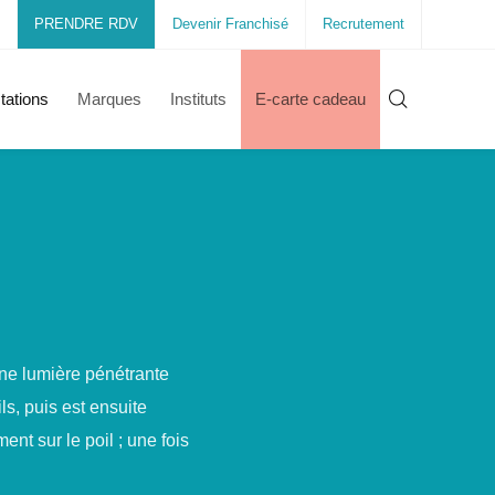
PRENDRE RDV
Devenir Franchisé
Recrutement
tations
Marques
Instituts
E-carte cadeau
ne lumière pénétrante
ls, puis est ensuite
ent sur le poil ; une fois