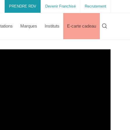
PRENDRE RDV
Devenir Franchisé
Recrutement
tations
Marques
Instituts
E-carte cadeau