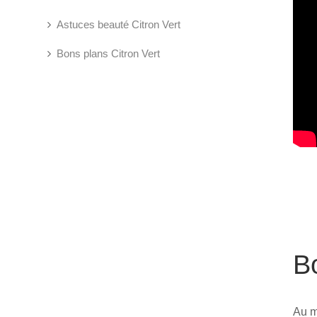
Astuces beauté Citron Vert
Bons plans Citron Vert
B
Au m