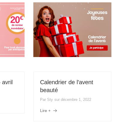
B
o
avril
Calendrier de l’avent
P
beauté
Li
Par
Sty
sur
décembre 1, 2022
Lire +